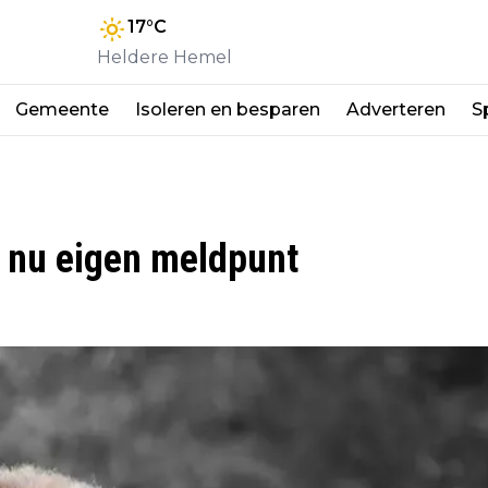
17
°C
Heldere Hemel
Gemeente
Isoleren en besparen
Adverteren
S
 nu eigen meldpunt