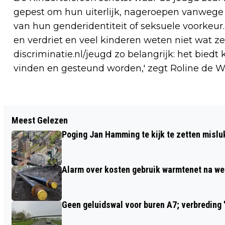
gepest om hun uiterlijk, nageroepen vanwege 
van hun genderidentiteit of seksuele voorkeur
en verdriet en veel kinderen weten niet wat 
discriminatie.nl/jeugd zo belangrijk: het biedt
vinden en gesteund worden,' zegt Roline de Wi
Vorig artikel
Meest Gelezen
LEEN BAKKER EN KWANTUM NAAR
Poging Jan Hamming te kijk te zetten mislu
DUITS INVESTERINGSBEDRIJF
Alarm over kosten gebruik warmtenet na we
Geen geluidswal voor buren A7; verbreding '