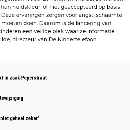
hun huidskleur, of niet geaccepteerd op basis
. Deze ervaringen zorgen voor angst, schaamte
ze moeten doen. Daarom is de lancering van
 kinderen een veilige plek waar ze informatie
lde, directeur van De Kindertelefoon.
Volgend artikel
KAMERPRIJZEN IN AMSTERDAM EN
kt in zaak Peperstraat
HAARLEM LIJKEN PLAFOND TE
BEREIKEN
tswijziging
niet geheel zeker'