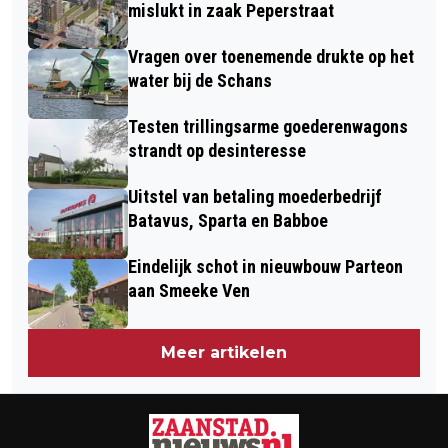
GELEGENHEID VAN 40 JAAR LEVIAAN
mislukt in zaak Peperstraat
Vragen over toenemende drukte op het
water bij de Schans
Testen trillingsarme goederenwagons
strandt op desinteresse
Uitstel van betaling moederbedrijf
Batavus, Sparta en Babboe
Eindelijk schot in nieuwbouw Parteon
aan Smeeke Ven
Meer artikelen