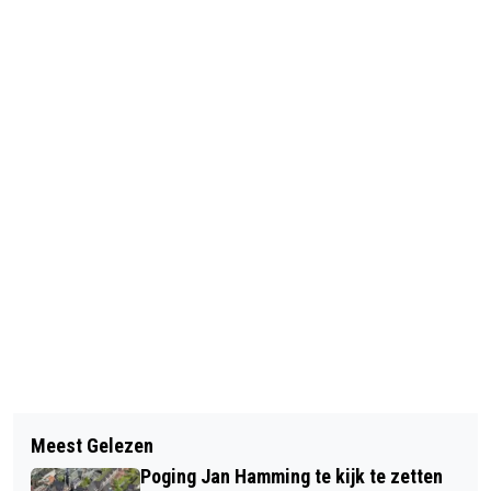
Vorig artikel
Volgend artikel
BOUW BRUGHOOFD IN OUD KOOG
Meest Gelezen
REIZENDE KUNSTEXPO TER
MORGEN OFFICIEEL VAN START
Poging Jan Hamming te kijk te zetten