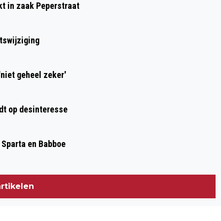
kt in zaak Peperstraat
KANKERFONDS
tswijziging
niet geheel zeker'
dt op desinteresse
, Sparta en Babboe
rtikelen