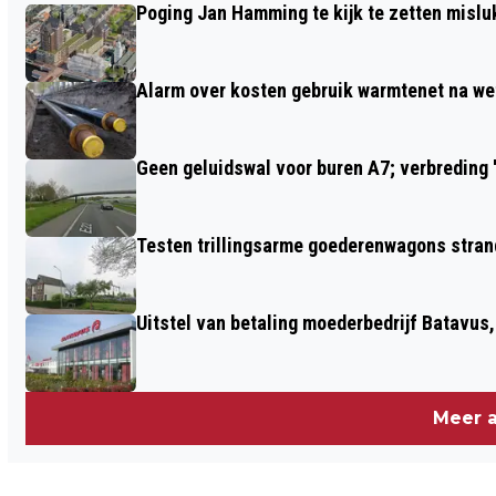
Poging Jan Hamming te kijk te zetten mislu
DE BAAN
Alarm over kosten gebruik warmtenet na we
Geen geluidswal voor buren A7; verbreding '
Testen trillingsarme goederenwagons stran
Uitstel van betaling moederbedrijf Batavus
Meer a