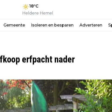
18
°C
Heldere Hemel
Gemeente
Isoleren en besparen
Adverteren
S
fkoop erfpacht nader