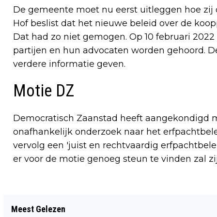
De gemeente moet nu eerst uitleggen hoe zij 
Hof beslist dat het nieuwe beleid over de koopp
Dat had zo niet gemogen. Op 10 februari 2022 i
partijen en hun advocaten worden gehoord. De
verdere informatie geven.
Motie DZ
Democratisch Zaanstad heeft aangekondigd m
onafhankelijk onderzoek naar het erfpachtbel
vervolg een 'juist en rechtvaardig erfpachtbele
er voor de motie genoeg steun te vinden zal zij
Vorig artikel
Meest Gelezen
DAM TOT DAMLOOP OOK DIT JAAR VAN