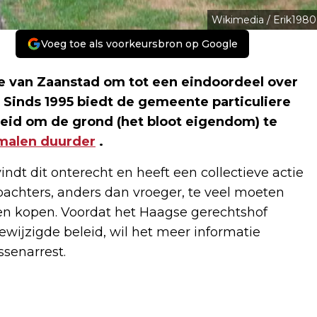
Wikimedia / Erik1980
Voeg toe als voorkeursbron op Google
e van Zaanstad om tot een eindoordeel over
 Sinds 1995 biedt de gemeente particuliere
eid om de grond (het bloot eigendom) te
malen duurder
.
indt dit onterecht en heeft een collectieve actie
pachters, anders dan vroeger, te veel moeten
len kopen. Voordat het Haagse gerechtshof
gewijzigde beleid, wil het meer informatie
ssenarrest.