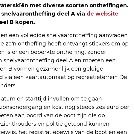
aterskiën met diverse soorten ontheffingen.
snelvaarontheffing deel A via
de website
eel B kopen.
n een volledige snelvaarontheffing aanvragen.
Wie zo'n ontheffing heeft ontvangt stickers om op
n is er een beperkte ontheffing, zonder
n snelvaarontheffing deel A en moeten een
A en B vormen gezamenlijk een geldige
jd via een kaartautomaat op recreatieterrein De
nders.
um en starttijd invullen om te gaan
ot zonsondergang en kost nog steeds zes euro per
moeten aan boord van de boot zijn die op
oezichthouders en politie getoond kunnen
wijs, het registratiebewijs van de boot en een