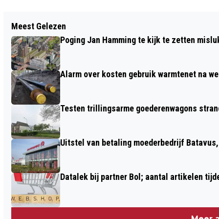
Vorig artikel
Meest Gelezen
BEDRIJVEN ACHTERSLUISPOLDER
Poging Jan Hamming te kijk te zetten mislu
TEGEN STRIKTER PARKEERBELEID
Alarm over kosten gebruik warmtenet na we
Testen trillingsarme goederenwagons stran
Uitstel van betaling moederbedrijf Batavus
Datalek bij partner Bol; aantal artikelen tijd
Meer a