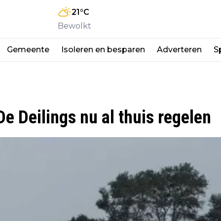
21
°C
Bewolkt
Gemeente
Isoleren en besparen
Adverteren
S
e Deilings nu al thuis regelen