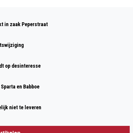
Volgend artikel
IN TIEN JAAR TIJD 158 VIERKANTE
kt in zaak Peperstraat
KILOMETER MINDER NATUURGEBIED
tswijziging
dt op desinteresse
, Sparta en Babboe
elijk niet te leveren
rtikelen