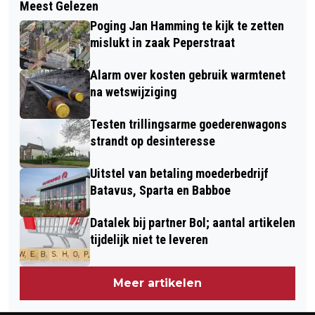
Meest Gelezen
RVS ADVISEERT TWEEDE KAMER
ILLEGALE AFSLANKMIDDELEN
Poging Jan Hamming te kijk te zetten
TEGEN VERBOD OP VOORRANG
mislukt in zaak Peperstraat
STATUSHOUDERS
Alarm over kosten gebruik warmtenet
na wetswijziging
Testen trillingsarme goederenwagons
strandt op desinteresse
Uitstel van betaling moederbedrijf
Batavus, Sparta en Babboe
Datalek bij partner Bol; aantal artikelen
tijdelijk niet te leveren
Meer artikelen