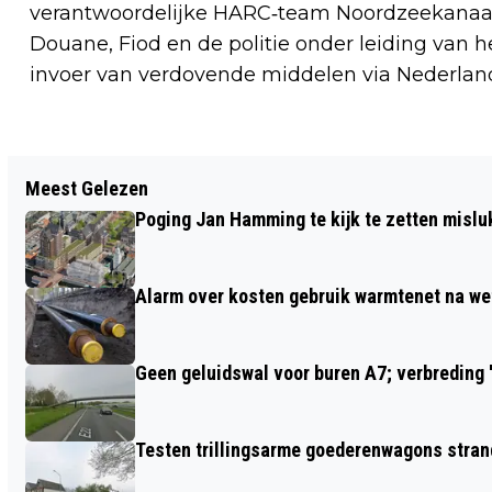
verantwoordelijke HARC‑team Noordzeekanaa
Douane, Fiod en de politie onder leiding van h
invoer van verdovende middelen via Nederland
Vorig artikel
Meest Gelezen
VEERTIEN ZELFMELDINGEN DOOR FOTO'S
Poging Jan Hamming te kijk te zetten mislu
100 VERDACHTEN OPLICHTING
Alarm over kosten gebruik warmtenet na we
Geen geluidswal voor buren A7; verbreding '
Testen trillingsarme goederenwagons stran