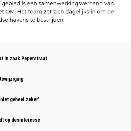
lgebied is een samenwerkingsverband van
et OM. Het team zet zich dagelijks in om de
se havens te bestrijden.
Volgend artikel
HOE VEILIG ZIJN ONZE GEGEVENS BIJ
kt in zaak Peperstraat
DE GEMEENTE?
tswijziging
niet geheel zeker'
dt op desinteresse