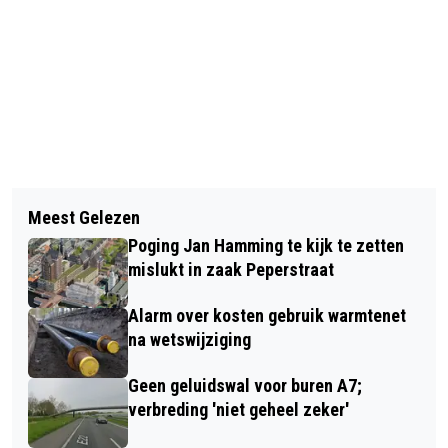
Vorig artikel
Volgend artikel
SPINNEN DIT NAJAAR NIET ALLEEN
Meest Gelezen
DORPSCONTACT WESTZAAN ZET
TALRIJKER, MAAR OOK GROTER
Poging Jan Hamming te kijk te zetten
RABO CLUBSUPPORT IN VOOR
mislukt in zaak Peperstraat
BEWEEGPARK
Alarm over kosten gebruik warmtenet
na wetswijziging
Geen geluidswal voor buren A7;
verbreding 'niet geheel zeker'