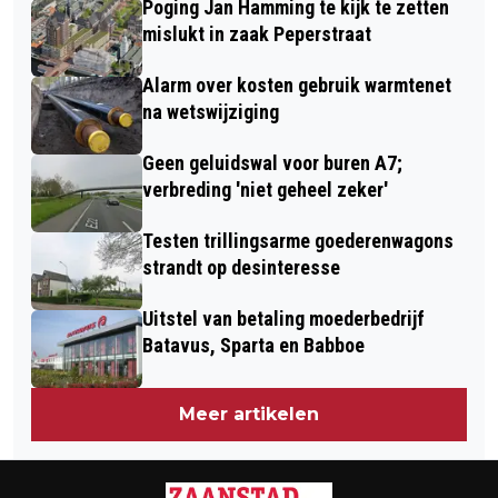
Poging Jan Hamming te kijk te zetten
KROMMENIE, DADER WEGGEREND
VUILNISZAK
mislukt in zaak Peperstraat
RICHTING WORMERVEER
Alarm over kosten gebruik warmtenet
na wetswijziging
Geen geluidswal voor buren A7;
verbreding 'niet geheel zeker'
Testen trillingsarme goederenwagons
strandt op desinteresse
Uitstel van betaling moederbedrijf
Batavus, Sparta en Babboe
Meer artikelen