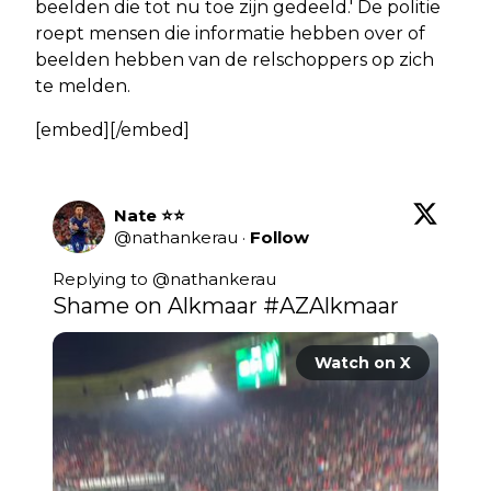
beelden die tot nu toe zijn gedeeld.' De politie
roept mensen die informatie hebben over of
beelden hebben van de relschoppers op zich
te melden.
[embed][/embed]
Nate ⭐️⭐️
@
nathankerau
·
Follow
Replying to @
nathankerau
Shame on Alkmaar 
#AZAlkmaar
Watch on X