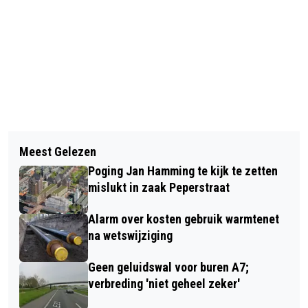
Vorig artikel
Volgend artikel
FNV ZET HOOG IN BIJ GESPREKKEN
Meest Gelezen
VERKEERSHUFTERS OP DE KORREL IN
OVER NIEUWE CAO SUPERS
Poging Jan Hamming te kijk te zetten
AANTAL ZAANDAMSE WIJKEN
mislukt in zaak Peperstraat
Alarm over kosten gebruik warmtenet
na wetswijziging
Geen geluidswal voor buren A7;
verbreding 'niet geheel zeker'