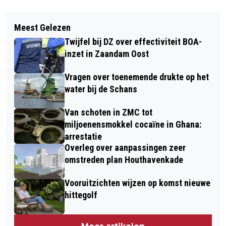
Vorig artikel
Volgend artikel
SOCIAAL PLEIN IN GEMEENTEHUIS
Meest Gelezen
HOE WENSELIJK ZIJN 22 SOCIALE
OOSTZAAN GAAT OP DE SCHOP
Twijfel bij DZ over effectiviteit BOA-
HUURWONINGEN MET TWEE
inzet in Zaandam Oost
PARKEERPLEKKEN?
Vragen over toenemende drukte op het
water bij de Schans
Van schoten in ZMC tot
miljoenensmokkel cocaïne in Ghana:
arrestatie
Overleg over aanpassingen zeer
omstreden plan Houthavenkade
Vooruitzichten wijzen op komst nieuwe
hittegolf