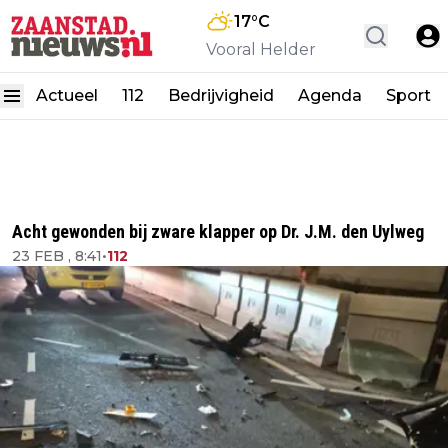
17
°C
Vooral Helder
Actueel
112
Bedrijvigheid
Agenda
Sport
Acht gewonden bij zware klapper op Dr. J.M. den Uylweg
23 FEB , 8:41
•
112