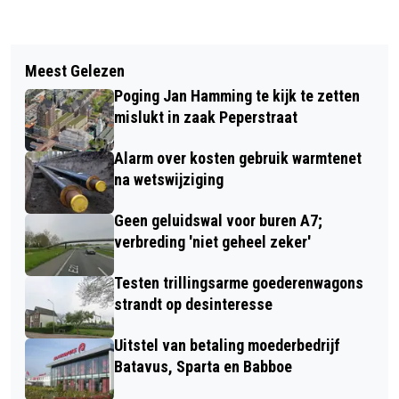
Vorig artikel
Volgend artikel
LEZING OVER BURCHT-CARILLON;
Meest Gelezen
POPPENTHEATER DOOR BEWONERS
INZAMELING VOOR EXTRA KLOKKEN
Poging Jan Hamming te kijk te zetten
AZC BIJ DE FRONIK BUURTBOERDERIJ
mislukt in zaak Peperstraat
Alarm over kosten gebruik warmtenet
na wetswijziging
Geen geluidswal voor buren A7;
verbreding 'niet geheel zeker'
Testen trillingsarme goederenwagons
strandt op desinteresse
Uitstel van betaling moederbedrijf
Batavus, Sparta en Babboe