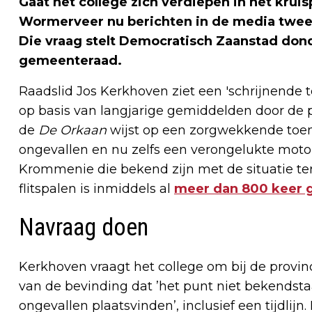
Gaat het college zich verdiepen in het krui
Wormerveer nu berichten in de media twee 
Die vraag stelt Democratisch Zaanstad don
gemeenteraad.
Raadslid Jos Kerkhoven ziet een 'schrijnende te
op basis van langjarige gemiddelden door de pro
de
De Orkaan
wijst op een zorgwekkende toena
ongevallen en nu zelfs een verongelukte moto
Krommenie die bekend zijn met de situatie ter 
flitspalen is inmiddels al
meer dan 800 keer 
Navraag doen
Kerkhoven vraagt het college om bij de provi
van de bevinding dat ’het punt niet bekendst
ongevallen plaatsvinden’, inclusief een tijdlijn