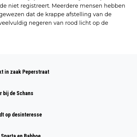
de niet registreert. Meerdere mensen hebben
gewezen dat de krappe afstelling van de
 veelvuldig negeren van rood licht op de
Volgend artikel
HOE WERKBAAR IS BELEID VOOR
kt in zaak Peperstraat
PARKEREN WERKBUS VOOR ZZP'ERS?
r bij de Schans
dt op desinteresse
, Sparta en Babboe