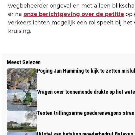
wegbeheerder ongevallen met alleen blikscha
er na
onze berichtgeving over de petitie
op 
verkeerslichten mogelijk een rol speelt bij het
kruising.
Vorig artikel
Meest Gelezen
DOOR ZAANSE PILOT 173
Poging Jan Hamming te kijk te zetten mislu
ASIELZOEKERS AAN WERK GEHOLPEN
Vragen over toenemende drukte op het wate
Testen trillingsarme goederenwagons stran
Uitstel van betaling moederbedrijf Batavus