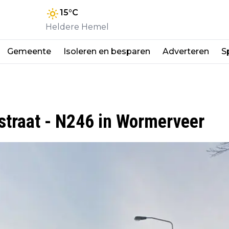
15
°C
Heldere Hemel
Gemeente
Isoleren en besparen
Adverteren
S
straat - N246 in Wormerveer