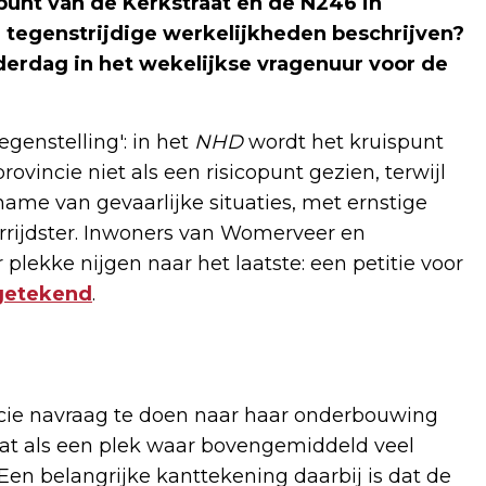
spunt van de Kerkstraat en de N246 in
tegenstrijdige werkelijkheden beschrijven?
derdag in het wekelijkse vragenuur voor de
genstelling': in het
NHD
wordt het kruispunt
vincie niet als een risicopunt gezien, terwijl
me van gevaarlijke situaties, met ernstige
rrijdster. Inwoners van Womerveer en
plekke nijgen naar het laatste: een petitie voor
getekend
.
ncie navraag te doen naar haar onderbouwing
aat als een plek waar bovengemiddeld veel
. Een belangrijke kanttekening daarbij is dat de