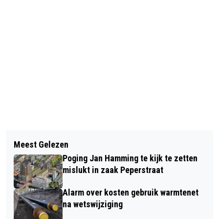
Vorig artikel
Volgend artikel
STAATSBOSBEHEER TOCH NIET
Meest Gelezen
DAM TOT DAM-EVENEMENTEN
NIEUWE EIGENAAR RECREATIE
Poging Jan Hamming te kijk te zetten
BELOVEN WEER EEN BRUISEND
NOORD-HOLLAND
mislukt in zaak Peperstraat
WEEKEINDE
Alarm over kosten gebruik warmtenet
na wetswijziging