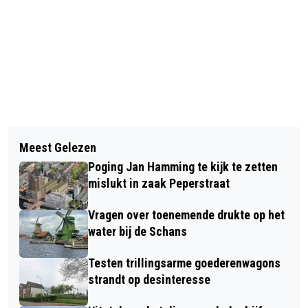
Vorig artikel
Volgend artikel
SNEAK PEEKS INHOUD
Meest Gelezen
VERGUNNING VOOR DRIE
ADVENTSKALENDER EASYTOYS IN
Poging Jan Hamming te kijk te zetten
BOVENWONINGEN OP VOORMALIGE
ZAANDAMSE BUSHOKJES
mislukt in zaak Peperstraat
BAKKERIJ BRAKENHOFF
Vragen over toenemende drukte op het
water bij de Schans
Testen trillingsarme goederenwagons
strandt op desinteresse