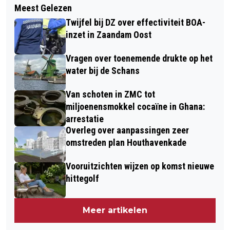
GROTE VRAAGTEKENS BIJ DZ OVER
Meest Gelezen
INLOOP OVER TIJDELIJKE WINDROOS
FINANCIËLE BASIS DE SLAG
Twijfel bij DZ over effectiviteit BOA-
AAN DE GALJOENSTRAAT
inzet in Zaandam Oost
Vragen over toenemende drukte op het
water bij de Schans
Van schoten in ZMC tot
miljoenensmokkel cocaïne in Ghana:
arrestatie
Overleg over aanpassingen zeer
omstreden plan Houthavenkade
Vooruitzichten wijzen op komst nieuwe
hittegolf
Meer artikelen