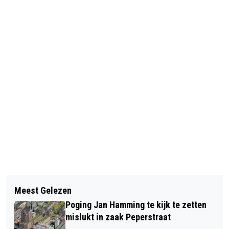
Vorig artikel
Volgend artikel
PETITIE VOOR FLITSPALEN OP
Meest Gelezen
EERSTE DUEL OM DE LANDSTITEL IS
KRUISING WORMERVEER NA FATAAL
Poging Jan Hamming te kijk te zetten
VOOR VROUWEN DE ZAAN
ONGEVAL
mislukt in zaak Peperstraat