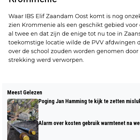
Waar IBS Elif Zaandam Oost komt is nog onze
zien Krommenie als een geschikt gebied voor 
al twee en dat zijn de enige tot nu toe in Za
toekomstige locatie wilde de PVV afdwingen 
over de school zouden worden genomen door h
strekking werd verworpen.
Vorig artikel
Meest Gelezen
RUIM 700 HANDTEKENINGEN VOOR
Poging Jan Hamming te kijk te zetten mislu
BEHOUD INLOOPVOORZIENING
DAKLOZEN
Alarm over kosten gebruik warmtenet na we