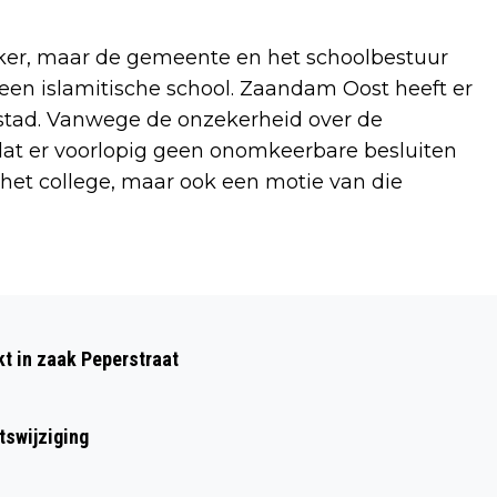
ker, maar de gemeente en het schoolbestuur
een islamitische school. Zaandam Oost heeft er
anstad. Vanwege de onzekerheid over de
dat er voorlopig geen onomkeerbare besluiten
et college, maar ook een motie van die
Volgend artikel
ZAANSE REGENBOOGPRIJS VOOR
kt in zaak Peperstraat
INCLUSIE MENSEN MET EEN BEPERKING
tswijziging