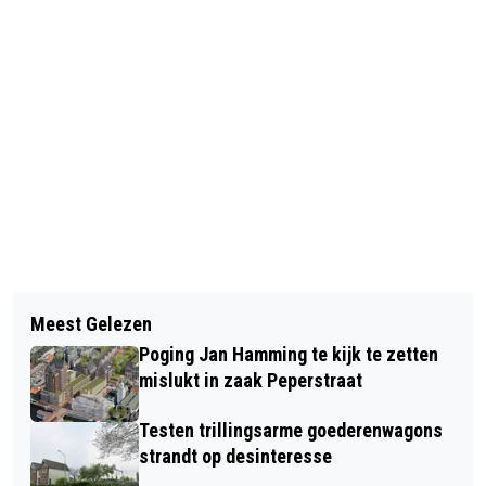
Vorig artikel
Volgend artikel
HAAT EN RACISME NA BERICHT OVER
Meest Gelezen
GROTE PRIJSVERSCHILLEN
KINDERBURGEMEESTER
Poging Jan Hamming te kijk te zetten
REISVACCINATIES GGD: KEUS IS VRIJ
mislukt in zaak Peperstraat
Testen trillingsarme goederenwagons
strandt op desinteresse