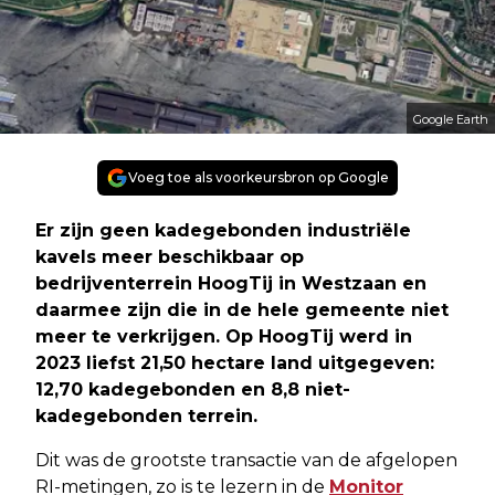
Google Earth
Voeg toe als voorkeursbron op Google
Er zijn geen kadegebonden industriële
kavels meer beschikbaar op
bedrijventerrein HoogTij in Westzaan en
daarmee zijn die in de hele gemeente niet
meer te verkrijgen. Op HoogTij werd in
2023 liefst 21,50 hectare land uitgegeven:
12,70 kadegebonden en 8,8 niet-
kadegebonden terrein.
Dit was de grootste transactie van de afgelopen
RI-metingen, zo is te lezern in de
Monitor