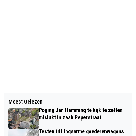
Vorig artikel
Volgend artikel
ONDERGRONDSE CONTAINERS VOOR
Meest Gelezen
TAXI NOORDERLICHT IN
WILLIS, NASCHEIDING IN OUD WEST
Poging Jan Hamming te kijk te zetten
WORMERVEER FAILLIET VERKLAARD
mislukt in zaak Peperstraat
Testen trillingsarme goederenwagons