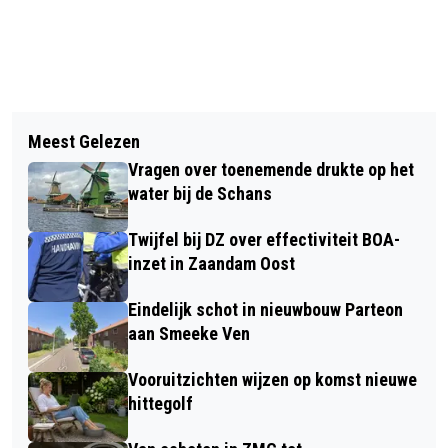
Vorig artikel
Volgend artikel
EXPOSITIE 'KUNST VERBINDT' KNOOPT
Meest Gelezen
OUDSTE ACTIEVE LID TON REUSER
OUD EN NIEUW AAN ELKAAR IN
Vragen over toenemende drukte op het
(93) BIJ VERTREK ERELID
WORMER
water bij de Schans
HARTENJAGERS
Twijfel bij DZ over effectiviteit BOA-
inzet in Zaandam Oost
Eindelijk schot in nieuwbouw Parteon
aan Smeeke Ven
Vooruitzichten wijzen op komst nieuwe
hittegolf