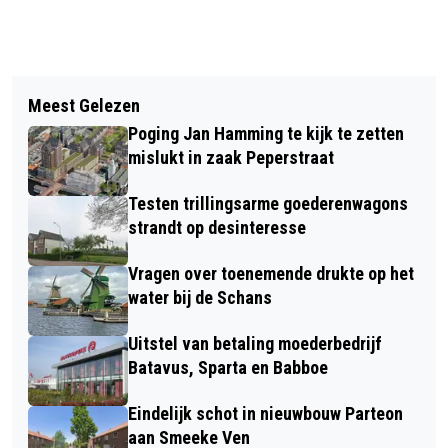
Vorig artikel
Volgend artikel
HUISMUS VAAKST GEZIENE GAST IN
Meest Gelezen
NETTO UITKERING UIT
ZAANSE TUINEN, GEVOLGD DOOR DE
Poging Jan Hamming te kijk te zetten
GEMEENTEFONDS TOT EN MET 2029
KOOLMEES
mislukt in zaak Peperstraat
NAAR BOVEN BIJGESTELD
Testen trillingsarme goederenwagons
strandt op desinteresse
Vragen over toenemende drukte op het
water bij de Schans
Uitstel van betaling moederbedrijf
Batavus, Sparta en Babboe
Eindelijk schot in nieuwbouw Parteon
aan Smeeke Ven