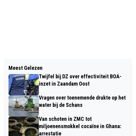
Vorig artikel
Volgend artikel
DIT WEEKEINDE WEER DE JAARLIJKSE
Meest Gelezen
FORUM VOOR DEMOCRATIE WIL HIER
OOIEVAARSTELLING VAN STORK
Twijfel bij DZ over effectiviteit BOA-
MEEDOEN AAN RAADSVERKIEZINGEN
inzet in Zaandam Oost
Vragen over toenemende drukte op het
water bij de Schans
Van schoten in ZMC tot
miljoenensmokkel cocaïne in Ghana:
arrestatie