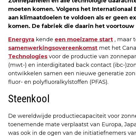
Zonnepanelen en alle technologie daarachter
moeten komen. Volgens het Internationaal 
aan klimaatdoelen te voldoen als er geen ex
komen. De fabriek die daarin het voortouw
Energyra
kende
een moeizame start
, maar t
samenwerkingsovereenkomst
met het Cana
Technologies
voor de productie van zonnepan
(mwt-) en interdigitated back contact (ibc-)z
ontwikkelen samen een nieuwe generatie zonnep
fluor- en polyfluoralkylstoffen (PFAS).
Steenkool
De wereldwijde productiecapaciteit voor zonne
toenemende mate verplaatst van Europa, Japa
was ook in de ogen van de initiatiefnemers va