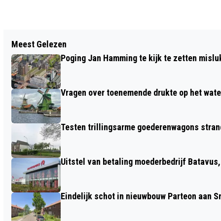
Vorig artikel
Meest Gelezen
NA MAIL VAN 'FACEBOOK' NU OOK
Poging Jan Hamming te kijk te zetten mislu
NEPPERS VAN ‘INSTAGRAM’
Vragen over toenemende drukte op het wate
Testen trillingsarme goederenwagons stran
Uitstel van betaling moederbedrijf Batavus
Eindelijk schot in nieuwbouw Parteon aan 