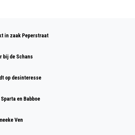
Volgend artikel
GEMEENTE LAAT OOG VALLEN OP IKEA-
kt in zaak Peperstraat
KAVEL ZUIDERHOUT
r bij de Schans
dt op desinteresse
, Sparta en Babboe
Smeeke Ven