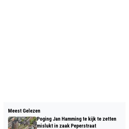
Vorig artikel
Volgend artikel
MANNEN DE ZAAN NAAR FINALE TEN
Meest Gelezen
LOKAAL ZAANS IS WACHTEN OP
KOSTE VAN DE HAM
Poging Jan Hamming te kijk te zetten
OPLOSSING GOUWPARK ZAT
mislukt in zaak Peperstraat