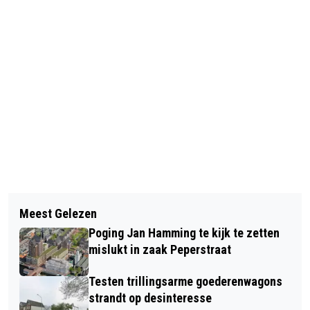
Vorig artikel
Volgend artikel
MILIEUDEFENSIE VRAAGT IN
Meest Gelezen
REGIOBURGEMEESTERS PLEITEN BIJ
ZAANDAM 'GROTE VERVUILER' OM
Poging Jan Hamming te kijk te zetten
KABINET VOOR VERSOEPELINGEN
KLIMAATPLAN
mislukt in zaak Peperstraat
Testen trillingsarme goederenwagons
strandt op desinteresse