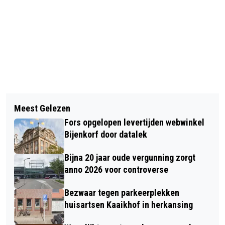
Vorig artikel
Volgend artikel
INTREKKING VERGUNNING DREIGT
Meest Gelezen
LEZING OVER BURCHT-CARILLON;
VOOR KOOKSGASFABRIEKEN TATA
Fors opgelopen levertijden webwinkel
INZAMELING VOOR EXTRA KLOKKEN
Bijenkorf door datalek
Bijna 20 jaar oude vergunning zorgt
anno 2026 voor controverse
Bezwaar tegen parkeerplekken
huisartsen Kaaikhof in herkansing