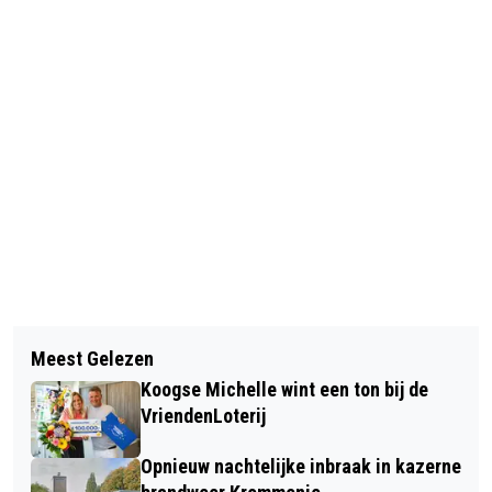
Vorig artikel
Volgend artikel
ZAANSTAD BIJNA ONDERAAN IN
Meest Gelezen
KOMENDE NACHT EN GROOT DEEL
PEILING OVER
Koogse Michelle wint een ton bij de
VAN VRIJDAG HARDE WINDSTOTEN
LEVENSLOOPBESTENDIG WONEN
VriendenLoterij
Opnieuw nachtelijke inbraak in kazerne