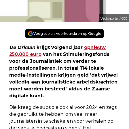
Vectorportal / CC0
Voeg toe als voorkeursbron op Google
De Orkaan
krijgt volgend jaar
opnieuw
250.000 euro
van het Stimuleringsfonds
voor de Journalistiek om verder te
professionaliseren. In totaal 114 lokale
media-instellingen krijgen geld 'dat vrijwel
volledig aan journalistieke arbeidskrachten
moet worden besteed,' aldus de Zaanse
digitale krant.
Die kreeg de subsidie ook al voor 2024 en zegt
die gebruikt te hebben 'om veel meer
journalisten in te schakelen voor verhalen op
de website, podcasts en video’s'. Het