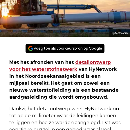
HyNetwork
Voeg toe als voorkeursbron op Google
Met het afronden van het
detailontwerp
voor het waterstofnetwerk
van HyNetwork
in het Noordzeekanaalgebied is een
mijlpaal bereikt. Het gaat om zowel een
nieuwe waterstofleiding als een bestaande
aardgasleiding die wordt omgebouwd.
Dankzij het detailontwerp weet HyNetwork nu
tot op de millimeter waar de leidingen komen
te liggen en hoe ze worden aangelegd. Dat was
een flinke puzzel in een gebied waar al veel