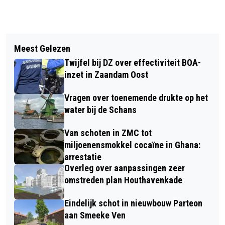
Vorig artikel
Volgend artikel
VRIJWILLIGERS GEZOCHT VOOR
Meest Gelezen
MINDER AUTO-ONGELUKKEN IN
ZAANSE TOP 500 EIND JUNI IN
Twijfel bij DZ over effectiviteit BOA-
BEBOUWDE KOM NH; HIER JUIST MEER
ZAANDAM
inzet in Zaandam Oost
Vragen over toenemende drukte op het
water bij de Schans
Van schoten in ZMC tot
miljoenensmokkel cocaïne in Ghana:
arrestatie
Overleg over aanpassingen zeer
omstreden plan Houthavenkade
Eindelijk schot in nieuwbouw Parteon
aan Smeeke Ven