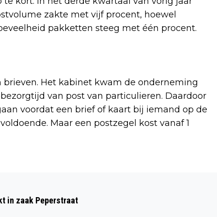
te kort. In het derde kwartaal van vorig jaar
ostvolume zakte met vijf procent, hoewel
oeveelheid pakketten steeg met één procent.
n brieven. Het kabinet kwam de onderneming
ezorgtijd van post van particulieren. Daardoor
an voordat een brief of kaart bij iemand op de
t voldoende. Maar een postzegel kost vanaf 1
Volgend artikel
EERSTE PAAL VOOR CLUBHUIS
kt in zaak Peperstraat
HOCKEYERS DE KRAAIEN AAN