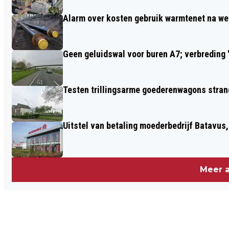
'WOLKBREUK'
Alarm over kosten gebruik warmtenet na we
Geen geluidswal voor buren A7; verbreding '
Testen trillingsarme goederenwagons stran
Uitstel van betaling moederbedrijf Batavus
Meer a