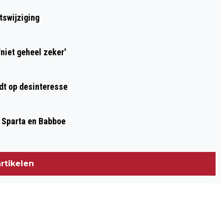
FORTUINWEG IN ROOSWIJK
tswijziging
niet geheel zeker'
dt op desinteresse
, Sparta en Babboe
rtikelen