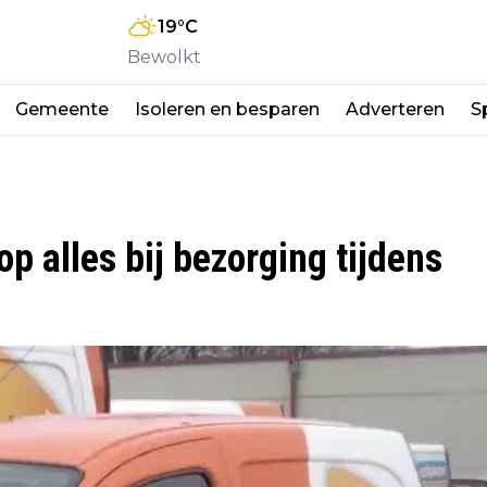
19
°C
Bewolkt
Gemeente
Isoleren en besparen
Adverteren
S
p alles bij bezorging tijdens