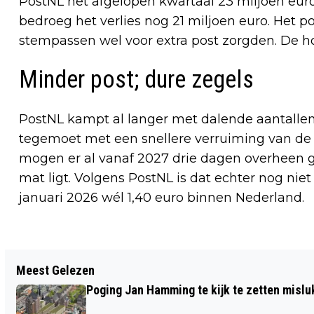
PostNL het afgelopen kwartaal 23 miljoen euro 
bedroeg het verlies nog 21 miljoen euro. Het p
stempassen wel voor extra post zorgden. De h
Minder post; dure zegels
PostNL kampt al langer met dalende aantalle
tegemoet met een snellere verruiming van de b
mogen er al vanaf 2027 drie dagen overheen ga
mat ligt. Volgens PostNL is dat echter nog nie
januari 2026 wél 1,40 euro binnen Nederland.
Vorig artikel
Meest Gelezen
HOLLANDS NOORDERKWARTIER
Poging Jan Hamming te kijk te zetten mislu
DEELNEMER AAN CRISISOEFENING