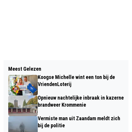
Vorig artikel
Volgend artikel
D66 VRAAGT MET
Meest Gelezen
VANAF 2027 SUBSIDIE BESCHIKBAAR
VROUWENNACHTRUN IN WESTZAAN
Koogse Michelle wint een ton bij de
VOOR UITMALENDE POLDERMOLENS
AANDACHT VOOR VEILIGHEID
VriendenLoterij
Opnieuw nachtelijke inbraak in kazerne
brandweer Krommenie
Vermiste man uit Zaandam meldt zich
bij de politie