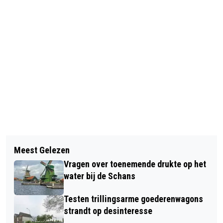
Vorig artikel
Volgend artikel
RAAD WORMERLAND UNANIEM VÓÓR
Meest Gelezen
OVERWELDIGENDE STEUN
BOUW VIER NOODLOKALEN
Vragen over toenemende drukte op het
ADVIESRAAD OOSTZAAN VOOR
water bij de Schans
PURMEREND
Testen trillingsarme goederenwagons
strandt op desinteresse