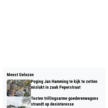
Vorig artikel
Volgend artikel
OUD-HOOGHEEMRAAD SIEM JAN
Meest Gelezen
EÉN VERDACHTE OVERVAL OP
SCHENK AFGELOPEN WEEKEND
Poging Jan Hamming te kijk te zetten
TELEFOONWINKEL ZAANDAM DERTIEN
OVERLEDEN
mislukt in zaak Peperstraat
JAAR OUD
Testen trillingsarme goederenwagons
strandt op desinteresse