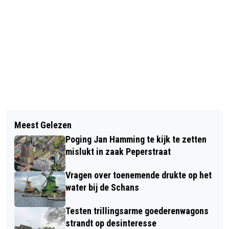
Vorig artikel
Volgend artikel
PONTJES MOLLETJESVEER, OOST-
Meest Gelezen
ENQUÊTE ZAANTHEATER OVER
KNOLLENDAM EN AKERSLOOT UIT DE
Poging Jan Hamming te kijk te zetten
ERVARINGEN VAN BEZOEKERS
VAART
mislukt in zaak Peperstraat
Vragen over toenemende drukte op het
water bij de Schans
Testen trillingsarme goederenwagons
strandt op desinteresse