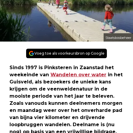
Staatsbosbeheer
Voeg toe als voorkeursbron op Google
Sinds 1997 is Pinksteren in Zaanstad het
weekeinde van
Wandelen over water
in het
Guisveld, als bezoekers de unieke kans
krijgen om de veenweidenatuur in de
mooiste periode van het jaar te beleven.
Zoals vanouds kunnen deelnemers morgen
en maandag weer over het onverharde pad
van bijna vier kilometer en drijvende
loopbruggen wandelen. Deelname is (nu
nog) op basis van een vrijwillige bijdrage.