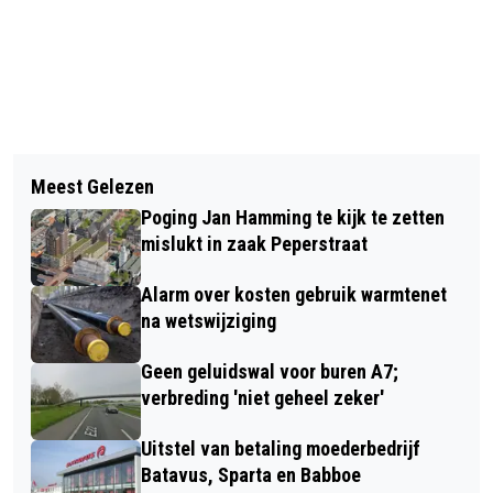
Vorig artikel
Volgend artikel
MORGEN START METEOROLOGISCHE
Meest Gelezen
DODELIJKE STEEKPARTIJ BIJ HOTEL
ZOMER MET DIP IN TEMPERATUUR
Poging Jan Hamming te kijk te zetten
VAN DER VALK IN AKERSLOOT
mislukt in zaak Peperstraat
Alarm over kosten gebruik warmtenet
na wetswijziging
Geen geluidswal voor buren A7;
verbreding 'niet geheel zeker'
Uitstel van betaling moederbedrijf
Batavus, Sparta en Babboe