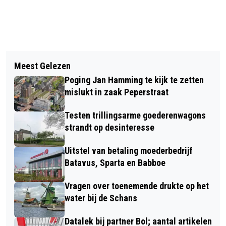
Vorig artikel
Volgend artikel
‘CAFÉ VAN DE TOEKOMST’ VOOR
Meest Gelezen
OP ÉÉN NA BESTE HEMELVAARTSDAG
ZAANSE PROFESSIONALS IN HET
Poging Jan Hamming te kijk te zetten
IN TIEN JAAR VOOR BIOSCOPEN VAN
ONDERWIJS
mislukt in zaak Peperstraat
PATHÉ
Testen trillingsarme goederenwagons
strandt op desinteresse
Uitstel van betaling moederbedrijf
Batavus, Sparta en Babboe
Vragen over toenemende drukte op het
water bij de Schans
Datalek bij partner Bol; aantal artikelen