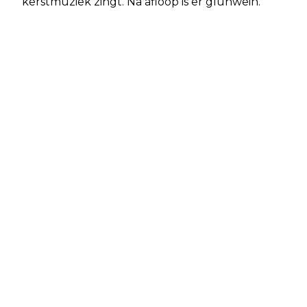
kerstmuziek zingt. Na afloop is er glühwein.