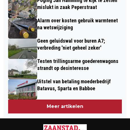
Poging Jan Hamming te kijk te zetten
GRATIS ACTIVITEITEN VAN START
MORGENVROEG
mislukt in zaak Peperstraat
VOOR JONG ÉN OUD
Alarm over kosten gebruik warmtenet
na wetswijziging
Geen geluidswal voor buren A7;
verbreding 'niet geheel zeker'
Testen trillingsarme goederenwagons
strandt op desinteresse
Uitstel van betaling moederbedrijf
Batavus, Sparta en Babboe
Meer artikelen