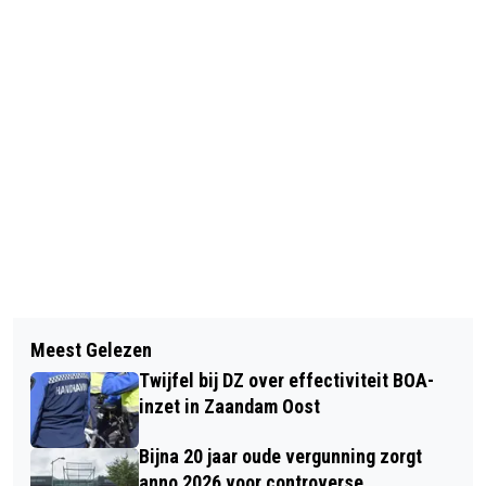
Vorig artikel
Volgend artikel
VERDERE AFSCHALING
Meest Gelezen
STRAKS ALLEEN SPRINTERS TUSSEN
DIENSTREGELING EBS IN DE
Twijfel bij DZ over effectiviteit BOA-
ZAANDAM EN ALKMAAR VANWEGE
KERSTVAKANTIE
inzet in Zaandam Oost
STORM CONALL
Bijna 20 jaar oude vergunning zorgt
anno 2026 voor controverse