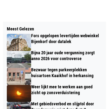
Vorig artikel
Volgend artikel
NEGENTIEN APPARTEMENTEN VOOR
Meest Gelezen
FIETSTOCHT LANGS FYSIEKE
STARTENDE SINGLES EN STELLEN IN
Fors opgelopen levertijden webwinkel
HERINNERINGEN AAN JAN BRASSER
HARTJE ZAANDAM
Bijenkorf door datalek
OP VRIJDAG 23 MEI
Bijna 20 jaar oude vergunning zorgt
anno 2026 voor controverse
Bezwaar tegen parkeerplekken
huisartsen Kaaikhof in herkansing
Weer lijkt mee te werken aan goed
zicht op zonsverduistering
Met gebiedsverbod en slijptol door