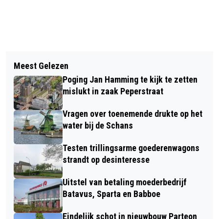
Vorig artikel
Volgend artikel
NIEUWKOMER IN COLLEGE SASKIA
Meest Gelezen
TREURNIS IN RAAD WORMERLAND
GROENEWOUD (D66) BLIJFT IN
Poging Jan Hamming te kijk te zetten
OVER VVD-COLLEGA GERARD
AMSTERDAM
mislukt in zaak Peperstraat
ROZEMEIJER
Vragen over toenemende drukte op het
water bij de Schans
Testen trillingsarme goederenwagons
strandt op desinteresse
Uitstel van betaling moederbedrijf
Batavus, Sparta en Babboe
Eindelijk schot in nieuwbouw Parteon