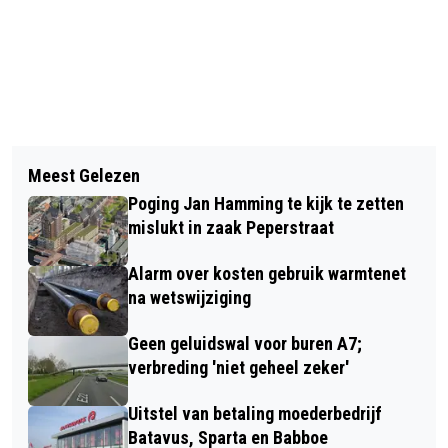
Vorig artikel
Volgend artikel
PROVINCIE GEEFT GROEN LICHT VOOR
Meest Gelezen
BRAND IN BEDRIJFSGEBOUW
FLEXWONINGEN OEKRAÏNERS IN HET
Poging Jan Hamming te kijk te zetten
ROSBAYERWEG WORMERVEER SNEL
TWISKE
mislukt in zaak Peperstraat
ONDER CONTROLE
Alarm over kosten gebruik warmtenet
na wetswijziging
Geen geluidswal voor buren A7;
verbreding 'niet geheel zeker'
Uitstel van betaling moederbedrijf
Batavus, Sparta en Babboe