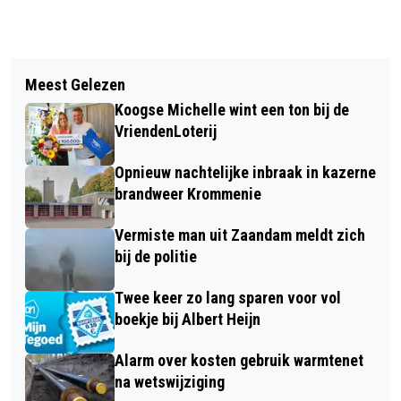
Vorig artikel
Volgend artikel
IJTUNNEL VANAF ZOMER 2027 JAAR
Meest Gelezen
RESTAURATIE GARAGE DAVIDZON IN
DICHT VOOR GROOT ONDERHOUD
Koogse Michelle wint een ton bij de
WESTZAAN MET CROWDFUNDING
VriendenLoterij
Opnieuw nachtelijke inbraak in kazerne
brandweer Krommenie
Vermiste man uit Zaandam meldt zich
bij de politie
Twee keer zo lang sparen voor vol
boekje bij Albert Heijn
Alarm over kosten gebruik warmtenet
na wetswijziging