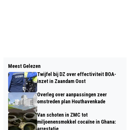
Vorig artikel
Volgend artikel
JONGE ZAANDAMMER OPGEPAKT
Meest Gelezen
BOVENGRENS BETAALBARE KOOP
VOOR STRAATROOF AMSTERDAM
Twijfel bij DZ over effectiviteit BOA-
420.000 EURO; HUUR 1228,07
inzet in Zaandam Oost
Overleg over aanpassingen zeer
omstreden plan Houthavenkade
Van schoten in ZMC tot
miljoenensmokkel cocaïne in Ghana:
arrestatie