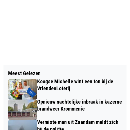
Vorig artikel
Volgend artikel
VEROORDEELDE MOORDENAAR ALEX
Meest Gelezen
WESTZANER MET DRANK OP SCHEPT
GILLIS WIL NU GAAN PRATEN
Koogse Michelle wint een ton bij de
TWEE JONGENS EN RIJDT WEG
VriendenLoterij
Opnieuw nachtelijke inbraak in kazerne
brandweer Krommenie
Vermiste man uit Zaandam meldt zich
bij de politie