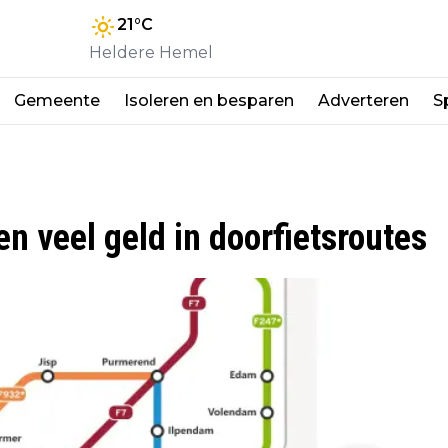
21
°C
Heldere Hemel
Gemeente
Isoleren en besparen
Adverteren
S
n veel geld in doorfietsroutes