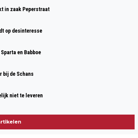
VIJF ARRESTATIES WEGENS DRUGS EN
kt in zaak Peperstraat
VUURWAPENBEZIT IN HET IN 'T
VELDPARK
dt op desinteresse
, Sparta en Babboe
r bij de Schans
elijk niet te leveren
rtikelen