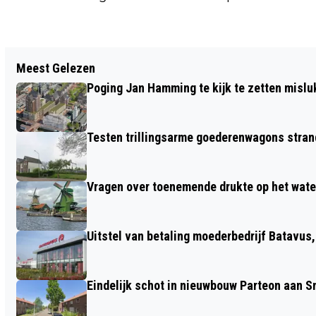
Vorig artikel
Meest Gelezen
TREIN VOLGEND JAAR STUK DUURDER;
Poging Jan Hamming te kijk te zetten mislu
MOGELIJK OV-KORTINGSPAS VOOR
MINIMA
Testen trillingsarme goederenwagons stran
Vragen over toenemende drukte op het wate
Uitstel van betaling moederbedrijf Batavus
Eindelijk schot in nieuwbouw Parteon aan 