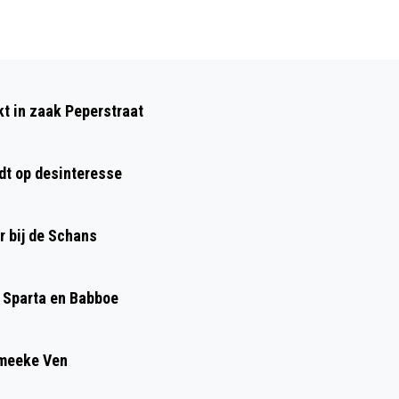
Volgend artikel
ZAANBRUG VANAF MAANDAG 20:00
kt in zaak Peperstraat
UUR ENKELE UREN DICHT VOOR
AUTOVERKEER
dt op desinteresse
r bij de Schans
, Sparta en Babboe
Smeeke Ven