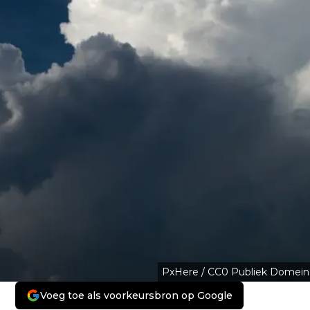
PxHere / CC0 Publiek Domein
Voeg toe als voorkeursbron op Google