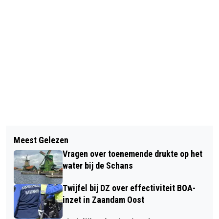
Vorig artikel
Volgend artikel
KRUISING BIJ ALDI ASSENDELFT NIET
Meest Gelezen
ALLEEN CZ NOG IN ONDERHANDELING
EERDER DAN EIND 2024 AANGEPAST
Vragen over toenemende drukte op het
MET ZMC OVER CONTRACT
water bij de Schans
Twijfel bij DZ over effectiviteit BOA-
inzet in Zaandam Oost