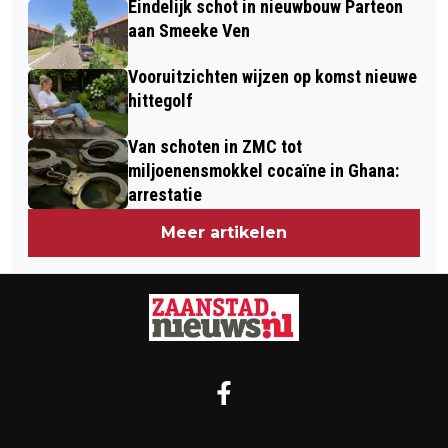
Eindelijk schot in nieuwbouw Parteon
aan Smeeke Ven
Vooruitzichten wijzen op komst nieuwe
hittegolf
Van schoten in ZMC tot
miljoenensmokkel cocaïne in Ghana:
arrestatie
Meer artikelen