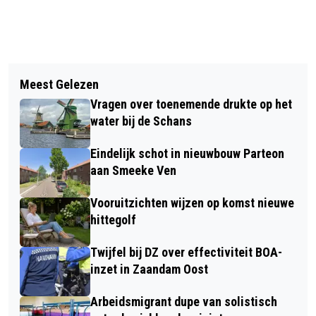
Vorig artikel
Volgend artikel
AANPAK BETERE
Meest Gelezen
AMFITHEATER, THEMATUINEN
VERKEERSVEILIGHEID RONDOM
Vragen over toenemende drukte op het
DARWINPARK OPGEKNAPT; PLUKTUIN
BROMMOBIELEN
water bij de Schans
AANGELEGD
Eindelijk schot in nieuwbouw Parteon
aan Smeeke Ven
Vooruitzichten wijzen op komst nieuwe
hittegolf
Twijfel bij DZ over effectiviteit BOA-
inzet in Zaandam Oost
Arbeidsmigrant dupe van solistisch