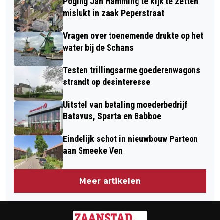
Poging Jan Hamming te kijk te zetten
MOET ER KOMEN, LINKS- OF
mislukt in zaak Peperstraat
RECHTSOM
Vragen over toenemende drukte op het
water bij de Schans
Testen trillingsarme goederenwagons
strandt op desinteresse
Uitstel van betaling moederbedrijf
Batavus, Sparta en Babboe
Eindelijk schot in nieuwbouw Parteon
aan Smeeke Ven
Meer artikelen