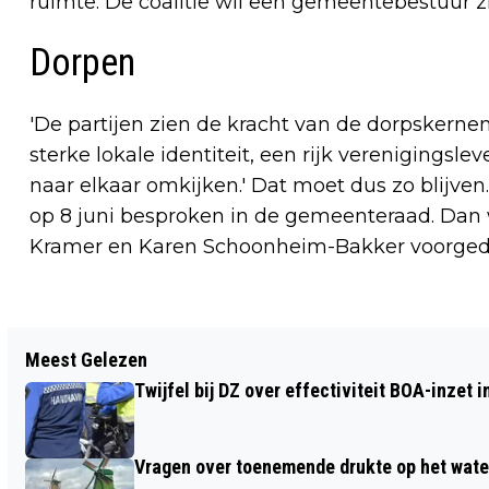
ruimte. De coalitie wil een gemeentebestuur zi
Dorpen
'De partijen zien de kracht van de dorpsker
sterke lokale identiteit, een rijk verenigin
naar elkaar omkijken.' Dat moet dus zo blijve
op 8 juni besproken in de gemeenteraad. Dan
Kramer en Karen Schoonheim-Bakker voorged
Vorig artikel
Meest Gelezen
CAMPAGNE OM SAMEN BRANDVEILIG
Twijfel bij DZ over effectiviteit BOA-inzet
WK-DUELS TE KIJKEN GESTART
Vragen over toenemende drukte op het wate