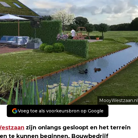
MooyWestzaan.nl
Voeg toe als voorkeursbron op Google
estzaan
zijn onlangs gesloopt en het terrein
zen te kunnen beginnen. Bouwbedrijf