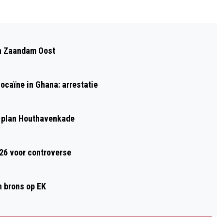
Volgend artikel
AH-STAKERS VAN ELDERS NAAR DC
 in Zaandam Oost
ZAANDAM OM COLLEGA'S TE STEUNEN
ocaïne in Ghana: arrestatie
 plan Houthavenkade
026 voor controverse
n brons op EK