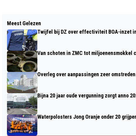
Vorig artikel
Meest Gelezen
NIEUW ASFALT VOOR PADLAAN EN
Twijfel bij DZ over effectiviteit BOA-inzet
ROTONDE GUISWEG
Van schoten in ZMC tot miljoenensmokkel c
Overleg over aanpassingen zeer omstreden
Bijna 20 jaar oude vergunning zorgt anno 2
Waterpolosters Jong Oranje onder 20 grijpe