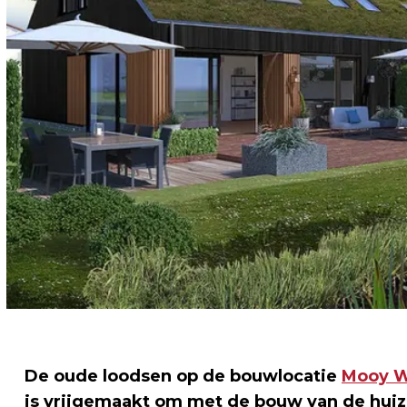
De oude loodsen op de bouwlocatie
Mooy W
is vrijgemaakt om met de bouw van de hui